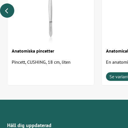
Anatomiska pincetter
Anatomical
Pincett, CUSHING, 18 cm, liten
En anatomis
greppkäftar
och är lämpl
Se varian
Håll dig uppdaterad