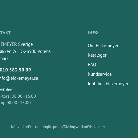
TAKT
INFO
KEMEYER Sverige
Om Eickemeyer
akken 26, DK-6500 Vojens
Kataloger
mark
FAQ
010 583 50 09
Kundservice
info@eickemeyer.se
Jobb hos Eickemeyer
ttider
tors: 08.00–16.00
ag: 08.00–15.00
Köpvillkor
Personuppgiftspolicy
Tävlingsvillkor
Disclaimer