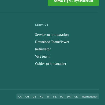
Anmäl dig till nyhetsbrevet
SERVICE
Service och reparation
Download TeamViewer
Returvaror
Vårt team
Guides och manualer
CA
CH
DE
HU
IT
NL
PL
DK
UK
International