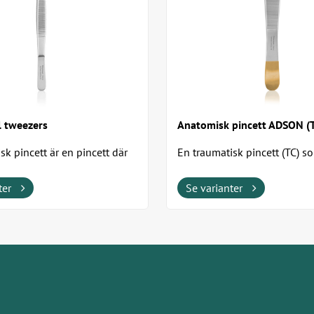
 tweezers
Anatomisk pincett ADSON (
k pincett är en pincett där
En traumatisk pincett (TC) so
na har tvärgående räfflor
säkert och jämnt skonsamt
ig för att...
vävnadsgrepp. Pincetten har 
ter
Se varianter