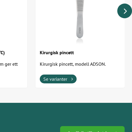
TC)
Kirurgisk pincett
m ger ett
Kirurgisk pincett, modell ADSON.
en...
Se varianter