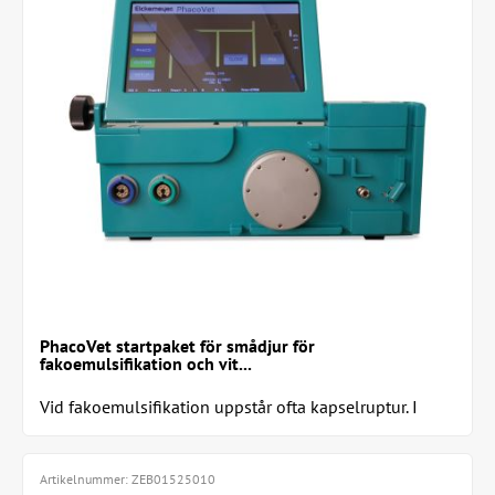
PhacoVet startpaket för smådjur för
fakoemulsifikation och vit...
Vid fakoemulsifikation uppstår ofta kapselruptur. I
sådana fall rekommenderar vi starkt att...
Artikelnummer:
ZEB01525010