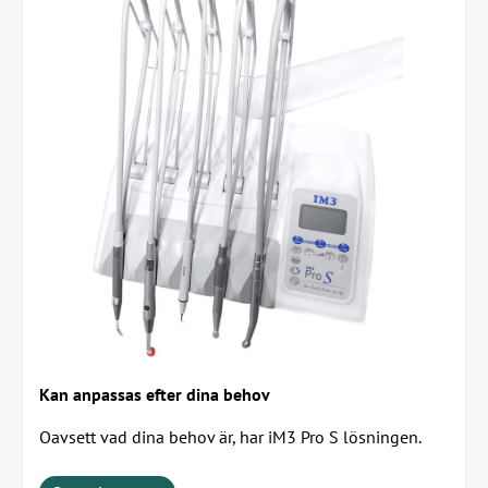
Kan anpassas efter dina behov
Oavsett vad dina behov är, har iM3 Pro S lösningen.
Behöver du t.ex. precisionshastighet eller externt sterilt
vatten? Då ska du välja en Pro S.