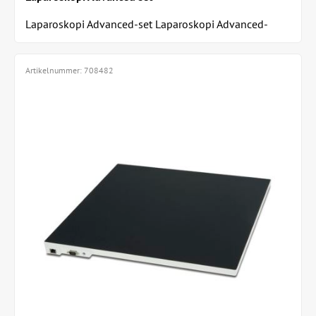
Laparoskopi Advanced-set Laparoskopi Advanced-
setet är utvecklat för avancerade minimalt...
Artikelnummer:
708482