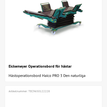
Eickemeyer Operationsbord för hästar
Hästoperationsbord Haico PRO 3 Den naturliga
vidareutvecklingen av det populära "Telgte II"-bordet...
Artikelnummer:
TEC9650122228