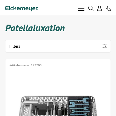
bars
search
phon
light
light
user
light
light
Patellaluxation
Filters
Artikelnummer:
197200