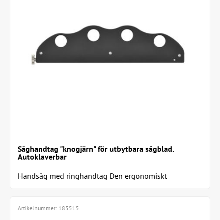
Såghandtag "knogjärn" för utbytbara sågblad.
Autoklaverbar
Handsåg med ringhandtag Den ergonomiskt
utformade handsågen med ringhandtag kan utrustas
med...
Artikelnummer:
185515