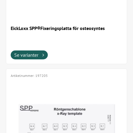
EickLoxx SPP®Fixeringsplatta för osteosyntes
Se varianter
Artikelnummer:
197205