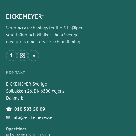
EICKEMEYER
®
Veterinary technology for life. Vi hjälper
veterinärer och kliniker i hela Sverige
med utrustning, service och utbildning.
KONTAKT
EICKEMEYER Sverige
Solbakken 26, DK-6500 Vojens
Danmark
☎
010 583 50 09
✉
info@eickemeyer.se
Öppettider
Mån–tors: 08.00–16.00