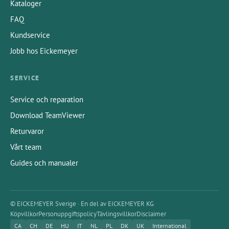
Kataloger
FAQ
Kundservice
Jobb hos Eickemeyer
SERVICE
Service och reparation
Download TeamViewer
Returvaror
Vårt team
Guides och manualer
© EICKEMEYER Sverige · En del av EICKEMEYER KG
Köpvillkor
Personuppgiftspolicy
Tävlingsvillkor
Disclaimer
CA
CH
DE
HU
IT
NL
PL
DK
UK
International