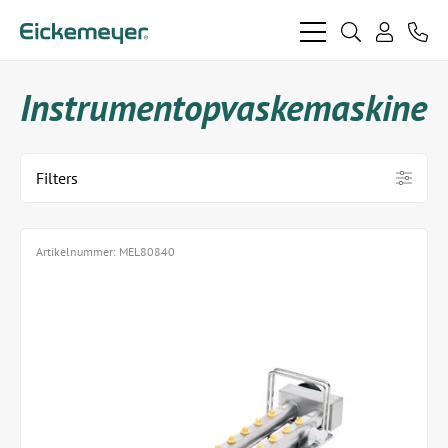
bars
search
phon
light
light
user
light
light
Instrumentopvaskemaskine
Filters
Artikelnummer:
MEL80840