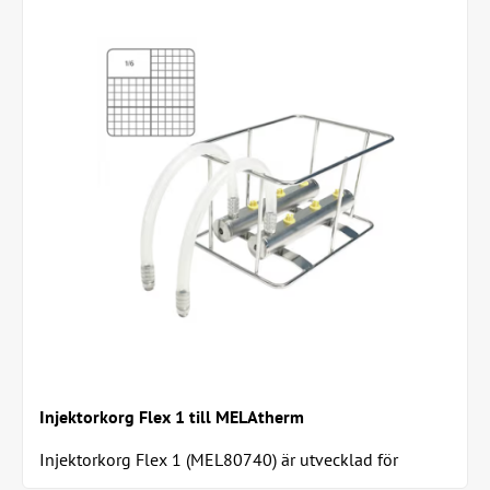
Injektorkorg Flex 1 till MELAtherm
Injektorkorg Flex 1 (MEL80740) är utvecklad för
effektiv maskindisk och desinfektion av upp till...