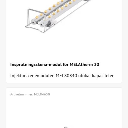
Insprutningsskena-modul för MELAtherm 20
Injektorskenemodulen MEL80840 utökar kapaciteten
för effektiv och strukturerad diskning av ihåliga...
Artikelnummer:
MEL84650