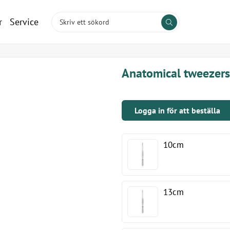
r
Service
Anatomical tweezers
Logga in för att beställa
10cm
13cm