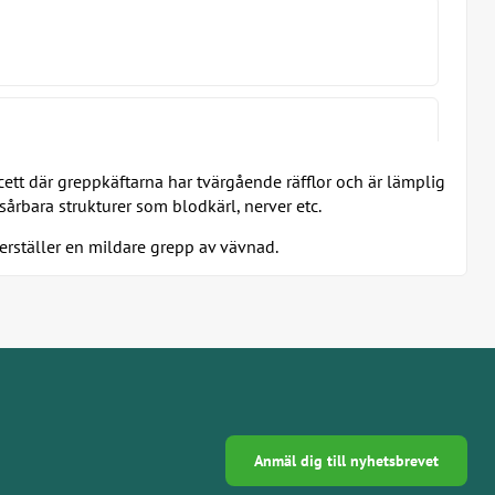
cett där greppkäftarna har tvärgående räfflor och är lämplig
e sårbara strukturer som blodkärl, nerver etc.
rställer en mildare grepp av vävnad.
Anmäl dig till nyhetsbrevet