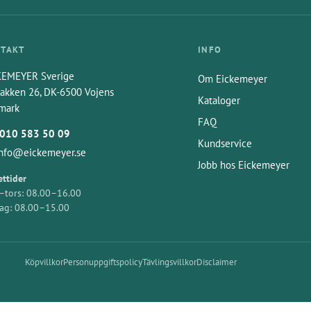
TAKT
INFO
KEMEYER Sverige
Om Eickemeyer
akken 26, DK-6500 Vojens
Kataloger
mark
FAQ
010 583 50 09
Kundservice
info@eickemeyer.se
Jobb hos Eickemeyer
ttider
tors: 08.00–16.00
ag: 08.00–15.00
Köpvillkor
Personuppgiftspolicy
Tävlingsvillkor
Disclaimer