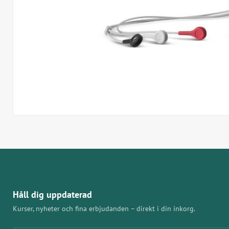
Håll dig uppdaterad
Kurser, nyheter och fina erbjudanden – direkt i din inkorg.