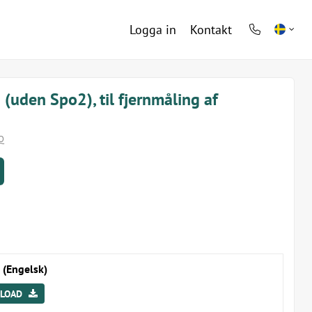
Logga in
Kontakt
phone
light
uden Spo2), til fjernmåling af
Q
(Engelsk)
LOAD