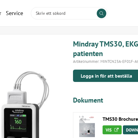
r
Service
Mindray TMS30, EKG (
patienten
Artikelnummer:
MINTCN23A-EF01F-A
Logga in för att beställa
Dokument
TMS30 Brochure 
VIS
DOWN