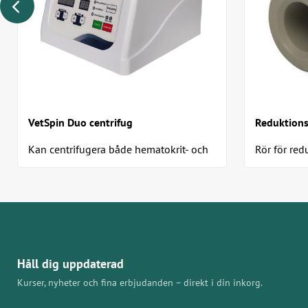
VetSpin Duo centrifug
Reduktions
Kan centrifugera både hematokrit- och
Rör för red
mikrorör
Standard Ce
1,5/2,0 ml 
Håll dig uppdaterad
Kurser, nyheter och fina erbjudanden – direkt i din inkorg.