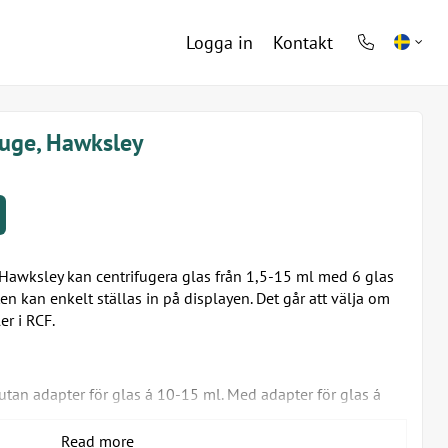
Logga in
Kontakt
phone
light
fuge, Hawksley
Hawksley kan centrifugera glas från 1,5-15 ml med 6 glas
n kan enkelt ställas in på displayen. Det går att välja om
er i RCF.
(utan adapter för glas á 10-15 ml. Med adapter för glas á
a har lock
Read more