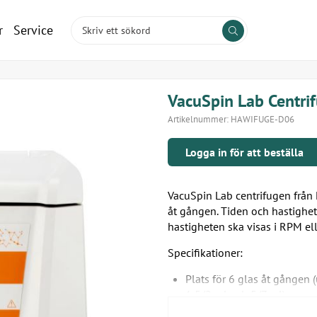
r
Service
VacuSpin Lab Centri
Artikelnummer:
HAWIFUGE-D06
Logga in för att beställa
VacuSpin Lab centrifugen från 
åt gången. Tiden och hastighete
hastigheten ska visas i RPM ell
Specifikationer:
Plats för 6 glas åt gången 
1,5/2 ml och 5/7 ml)
De medföljande 6 adaptern