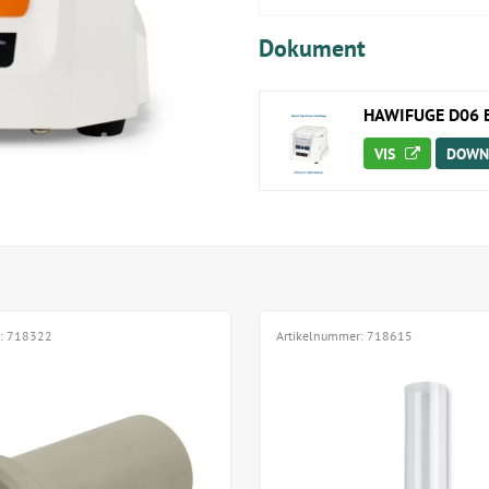
Låg ljudnivå på under 60 
Hastighet från 500-6500 
Dokument
Tidsinställning från 0,5-30
Säkerhetslåsning av locket
Locket öppnas automatiskt 
HAWIFUGE D06 B
Mått: L 26 x B 24,4 x H 20,
VIS
DOWN
Vikt: 3,68 kg
Ström: Kräver 230 V och f
Årlig servicekontroll av cen
Tillverkarens rekommendationer
Urin centrifugeras med 1,5
Blod centrifugeras med 6,
r:
718322
Artikelnummer:
718615
Levereras inklusive 6 autoklav
Tips: Om du ofta centrifugerar ep
718322).