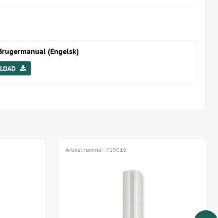
dB
RPM med 100 RPM-intervaller
 minuter
 under centrifugering
efter avslutad centrifugering
rugermanual (Engelsk)
5 cm
LOAD
örbrukar 100 W
trifugen krävs
 är att:
00 RPM i 3 minuter
000 RPM i 5 minuter
Artikelnummer:
719016
erbara adapter med lock + 1 skiftnyckel.
pendorfrör kan du med fördel använda reduktionsrör (art.nr.