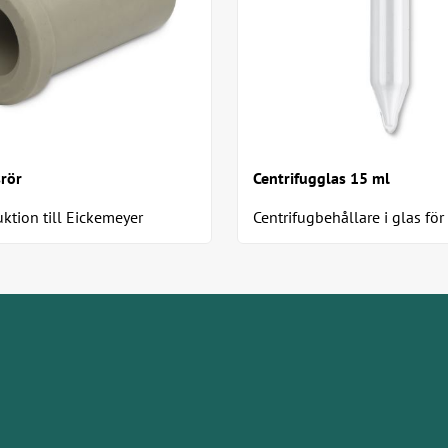
rör
Centrifugglas 15 ml
uktion till Eickemeyer
Centrifugbehållare i glas för
ntrifuge (718200) Passar för
urinsedimentering Planglas
Eppendorfrör...
spetsig botten 15 ml