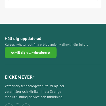
Med EICKEMEYER TEC 3 Isofluranförångare
Alternativ: Flödesmätare lustgas / annan förångare
Håll dig uppdaterad
Kurser, nyheter och fina erbjudanden – direkt i din inkorg.
Anmäl dig till nyhetsbrevet
EICKEMEYER
®
Veterinary technology for life. Vi hjälper
veterinärer och kliniker i hela Sverige
med utrustning, service och utbildning.