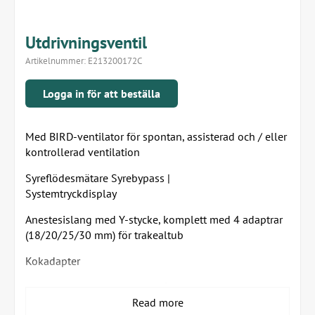
Utdrivningsventil
Artikelnummer:
E213200172C
Logga in för att beställa
Med BIRD-ventilator för spontan, assisterad och / eller
kontrollerad ventilation
Syreflödesmätare Syrebypass |
Systemtryckdisplay
Anestesislang med Y-stycke, komplett med 4 adaptrar
(18/20/25/30 mm) för trakealtub
Kokadapter
Separat krets med 30 liters påse för anestesi utan
ventilation
Read more