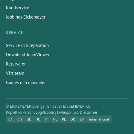
Kundservice
Jobb hos Eickemeyer
SERVICE
Service och reparation
Download TeamViewer
Returvaror
Vårt team
Guides och manualer
© EICKEMEYER Sverige · En del av EICKEMEYER KG
Köpvillkor
Personuppgiftspolicy
Tävlingsvillkor
Disclaimer
CA
CH
DE
HU
IT
NL
PL
DK
UK
International