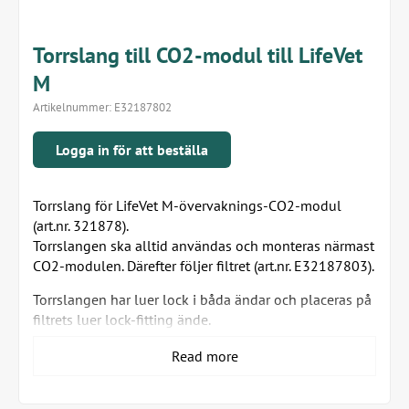
Torrslang till CO2-modul till LifeVet
M
Artikelnummer:
E32187802
Logga in för att beställa
Torrslang för LifeVet M-övervaknings-CO2-modul
(art.nr. 321878).
Torrslangen ska alltid användas och monteras närmast
CO2-modulen. Därefter följer filtret (art.nr. E32187803).
Torrslangen har luer lock i båda ändar och placeras på
filtrets luer lock-fitting ände.
Filtret bör bytas minst en gång om året eller om du
Read more
upplever att CO2-mätningarna inte längre är
tillförlitliga.