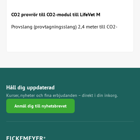
CO2 provrör till CO2-modul till LifeVet M
Provslang (provtagningsslang) 2,4 meter till CO2-
modulen Lifevet M. Slangen har luer lock till...
Håll dig uppdaterad
Kurser, nyheter och fina erbjudanden – direkt i din inkorg.
Anmäl dig till nyhetsbrevet
EICKEMEYER
®