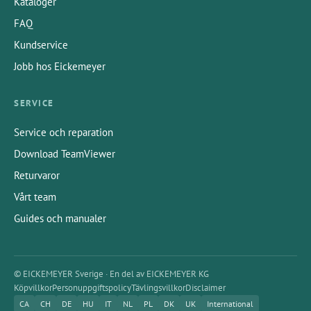
Kataloger
FAQ
Kundservice
Jobb hos Eickemeyer
SERVICE
Service och reparation
Download TeamViewer
Returvaror
Vårt team
Guides och manualer
© EICKEMEYER Sverige · En del av EICKEMEYER KG
Köpvillkor
Personuppgiftspolicy
Tävlingsvillkor
Disclaimer
CA
CH
DE
HU
IT
NL
PL
DK
UK
International