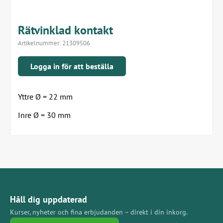
Rätvinklad kontakt
Artikelnummer:
21309506
Logga in för att beställa
Yttre Ø = 22 mm
Inre Ø = 30 mm
Håll dig uppdaterad
Kurser, nyheter och fina erbjudanden – direkt i din inkorg.