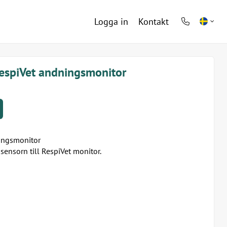
Logga in
Kontakt
phone
light
RespiVet andningsmonitor
ingsmonitor
ensorn till RespiVet monitor.