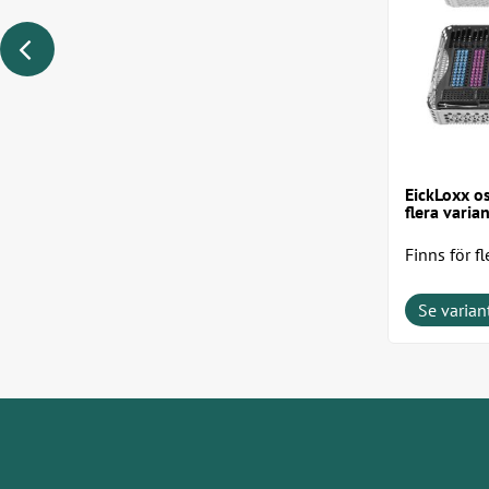
EickLoxx o
flera varia
Finns för fl
Se varian