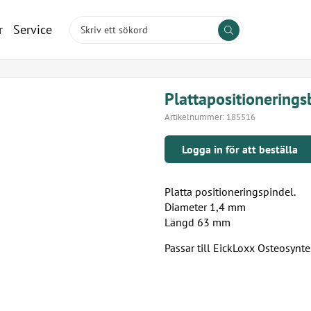
r
Service
Plattapositionering
Artikelnummer:
185516
Logga in för att beställa
Platta positioneringspindel.
Diameter 1,4 mm
Längd 63 mm
Passar till EickLoxx Osteosynt