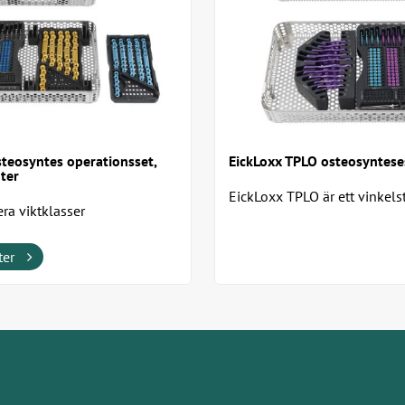
steosyntes operationsset,
EickLoxx TPLO osteosyntes
nter
EickLoxx TPLO är ett vinkels
era viktklasser
osteosyntesystem för hundar
som väger upp till...
ter