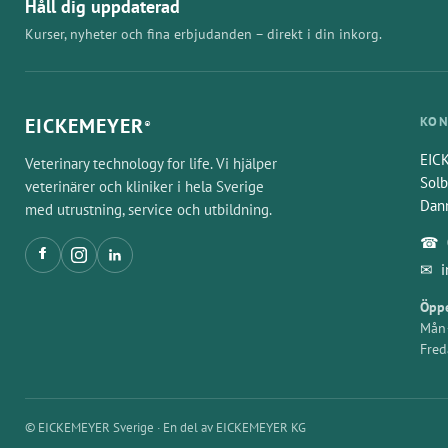
Håll dig uppdaterad
Kurser, nyheter och fina erbjudanden – direkt i din inkorg.
EICKEMEYER
KON
®
EIC
Veterinary technology for life. Vi hjälper
Solb
veterinärer och kliniker i hela Sverige
Dan
med utrustning, service och utbildning.
☎
✉
Öppe
Mån–
Fred
© EICKEMEYER Sverige · En del av EICKEMEYER KG