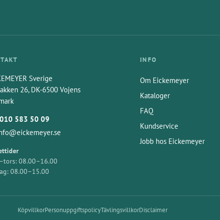
TAKT
INFO
KEMEYER Sverige
Om Eickemeyer
akken 26, DK-6500 Vojens
Kataloger
mark
FAQ
010 583 50 09
Kundservice
info@eickemeyer.se
Jobb hos Eickemeyer
ttider
tors: 08.00–16.00
ag: 08.00–15.00
Köpvillkor
Personuppgiftspolicy
Tävlingsvillkor
Disclaimer