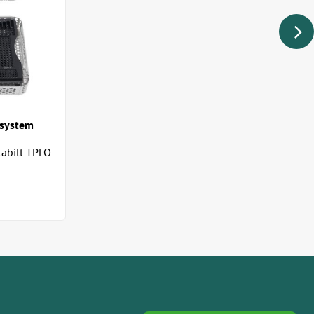
esystem
tabilt TPLO
 och katter