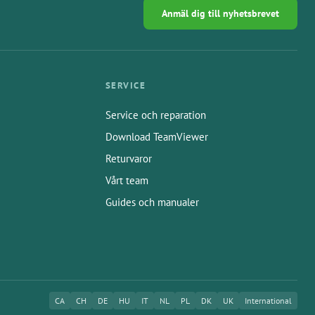
Anmäl dig till nyhetsbrevet
SERVICE
Service och reparation
Download TeamViewer
Returvaror
Vårt team
Guides och manualer
CA
CH
DE
HU
IT
NL
PL
DK
UK
International