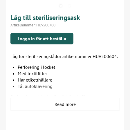
Låg till steriliseringsask
Artikelnummer:
HUV500700
Logga in för att beställa
Låg för steriliseringslådor artikelnummer HUV500604.
Perforering i locket
Med textilfilter
Har etiketthållare
Tål autoklavering
Perforeringen i locket är nödvändig för att
instrumentlådan ska kunna gå in i autoklaven.
Read more
Textilfiltret gör att innehållet i lådan förblir sterilt
efteråt.
Filtret håller så länge tyget är intakt.