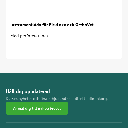
Instrumentlåda för EickLoxx och OrthoVet
Med perforerat lock
Håll dig uppdaterad
Kurser, nyheter och fina erbjudanden – direkt i din inkorg.
Anmäl dig till nyhetsbrevet