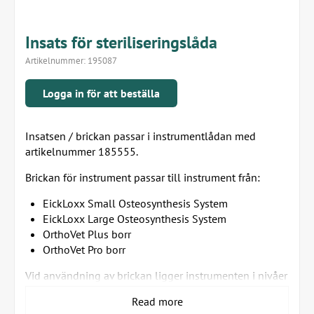
Insats för steriliseringslåda
Artikelnummer:
195087
Logga in för att beställa
Insatsen / brickan passar i instrumentlådan med
artikelnummer 185555.
Brickan för instrument passar till instrument från:
EickLoxx Small Osteosynthesis System
EickLoxx Large Osteosynthesis System
OrthoVet Plus borr
OrthoVet Pro borr
Vid användning av brickan ligger instrumenten i nivåer
med luft runt omkring sig, så att de blir optimalt
Read more
autoklaverade.