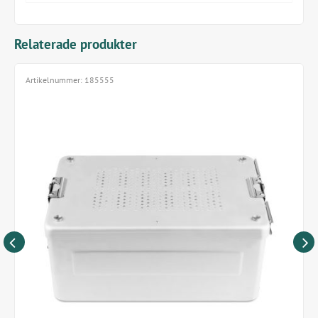
Vi rekommenderar att sågklingor, stift, borr osv. packas
separat i autoklavfilm (artikelnummer HUV502005)
Relaterade produkter
eller i en annan lämplig instrumentlåda.
Artikelnummer:
185555