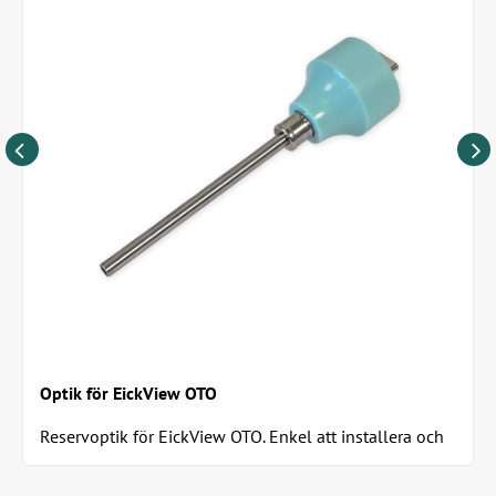
Biopsitång (Ø 1,8 mm, längd 280 mm)
Optik för EickView OTO
Reservoptik för EickView OTO. Enkel att installera och
direkt klar för användning. Levereras...