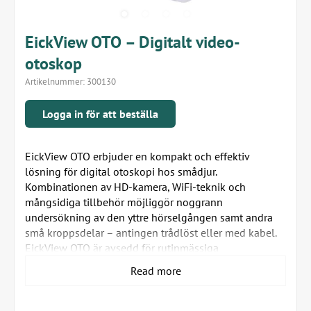
EickView OTO – Digitalt video-
otoskop
Artikelnummer:
300130
Logga in för att beställa
EickView OTO erbjuder en kompakt och effektiv
lösning för digital otoskopi hos smådjur.
Kombinationen av HD-kamera, WiFi-teknik och
mångsidiga tillbehör möjliggör noggrann
undersökning av den yttre hörselgången samt andra
små kroppsdelar – antingen trådlöst eller med kabel.
EickView OTO är avsedd för rutinmässiga
öronundersökningar, pre- och postoperativa kontroller
Read more
samt andra användningsområden inom dermatologi.
Tekniska data: