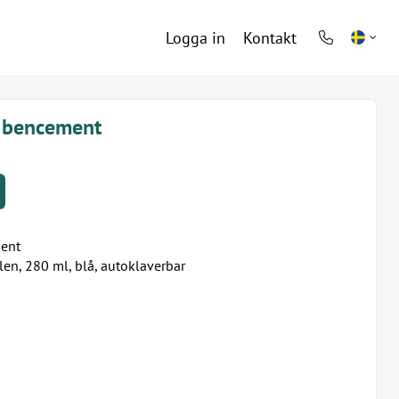
Logga in
Kontakt
phone
light
r bencement
ent
n, 280 ml, blå, autoklaverbar