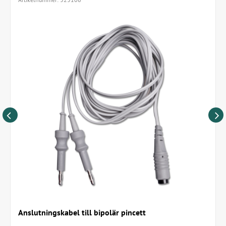
Anslutningskabel till bipolär pincett