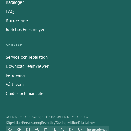
Kataloger
FAQ
Kundservice
Jobb hos Eickemeyer
SERVICE
Service och reparation
Download TeamViewer
Returvaror
Vårt team
Guides och manualer
© EICKEMEYER Sverige · En del av EICKEMEYER KG
Köpvillkor
Personuppgiftspolicy
Tävlingsvillkor
Disclaimer
CA
CH
DE
HU
IT
NL
PL
DK
UK
International