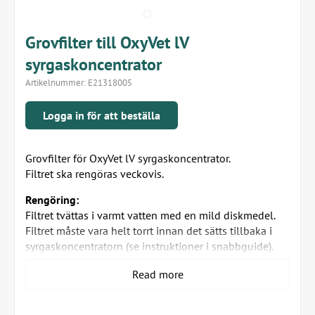
Grovfilter till OxyVet lV
syrgaskoncentrator
Artikelnummer:
E21318005
Logga in för att beställa
Grovfilter för OxyVet lV syrgaskoncentrator.
Filtret ska rengöras veckovis.
Rengöring:
Filtret tvättas i varmt vatten med en mild diskmedel.
Filtret måste vara helt torrt innan det sätts tillbaka i
syrgaskoncentratorn (se instruktioner i snabbguide).
Ersätt filtret om det är skadat eller slitet.
Read more
1 st/förpackning.