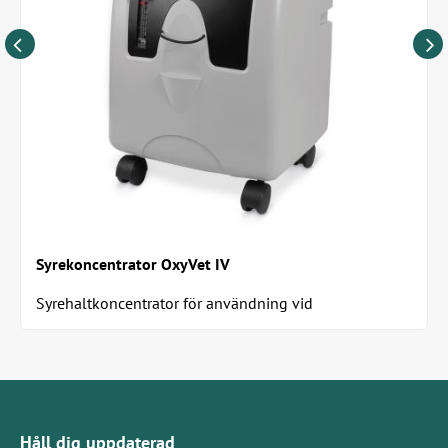
Syrekoncentrator OxyVet IV
Syrehaltkoncentrator för användning vid
syrebehandling och anestesi. Sparar kostnader och...
Håll dig uppdaterad