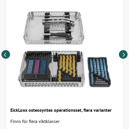
14 huller, 160 x 10 x 4mm
Möjlighet att fästa plattorna i olika riktningar
Steriliseringsmetod: autoklav
Färgkod: ljusblå
Bensplattorna finns i följande varianter:
16 huller, 180 x 10 x 4mm
L 60 mm med 6 hål (art.nr. 187740)
L 80 mm med 6 hål (art.nr. 187741)
L 90 mm med 8 hål (art.nr. 187742)
18 huller, 210 x 10 x 4mm
L 100 mm med 8 hål (art.nr. 187743)
L 110 mm med 10 hål (art.nr. 187744)
L 120 mm med 10 hål (art.nr. 187745)
L 130 mm med 12 hål (art.nr. 187746)
L 160 mm med 14 hål (art.nr. 187747)
L 180 mm med 16 hål (art.nr. 187778)
L 210 mm med 18 hål (art.nr. 187779)
1 st/förpackning (levereras osteril).
EickLoxx osteosyntes operationsset, flera varianter
Bensplattorna finns även i en bredare och tjockare version,
Finns för flera viktklasser
som är guldfärgad (art.nr. HUV187750)