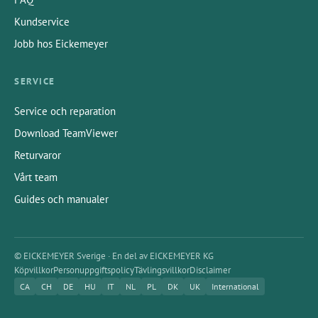
Kundservice
Jobb hos Eickemeyer
SERVICE
Service och reparation
Download TeamViewer
Returvaror
Vårt team
Guides och manualer
© EICKEMEYER Sverige · En del av EICKEMEYER KG
Köpvillkor
Personuppgiftspolicy
Tävlingsvillkor
Disclaimer
CA
CH
DE
HU
IT
NL
PL
DK
UK
International