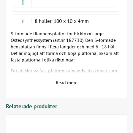
8 huller, 100 x 10 x 4mm
S-formade titanbensplattor för Eickloxx Large
Osteosynthessystem (art.nr. 187730). Den S-formade
bensplattan finns i flera längder och med 6–18 hål.
10 huller, 110 x 10 x 4mm
Det är möjligt att forma och böja plattorna, liksom att
fästa plattorna i olika riktningar.
För att skruva fast plattorna används låsskruvar som
tillhör EickLoxx Large-systemet med 2,7/3,5/4,0 mm i
10 huller, 120 x 10 x 4mm
Read more
diameter (art.nr. HUV185535/185570/185460).
Specifikationer:
Relaterade produkter
Bredd 10 mm
12 huller, 130 x 10 x 4mm
Tjocklek 4 mm
Finns i längderna 60–210 mm
6–18 hål (kapas ej i längd)
Möjlighet att forma och böja plattorna